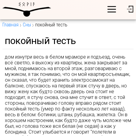
Главная
Сны
покойный тесть
покойный тесть
дом изнутри весь в белом мраморе и подъезд, очень
всё светло, я выхожу из квартиры, жена закрывает за
мной, поднимаюсь на второй этаж, разговариваю с
мужиком, я так понимаю, что он мой квартиросъемщик,
он сказал, что будет хранить электросамокат на
балконе, спускаюсь на первый этаж стучу в дверь, но
вижу жену как будто сквозь дверь она стоит не
подходит, я стучу снова, она мне стучит в ответ, с той
стороны, поворачиваю голову вправо рядом стоит
покойный тесть (умер по факту несколько лет назад),
весь в белом: ботинки, штаны, рубашка, жилетка. Он в
хорошем настроении, как будто даже чуть моложе чем
был, но голова тоже вся белая (не седая) а как у
блондина. Стоит улыбается и говорит "полетели в