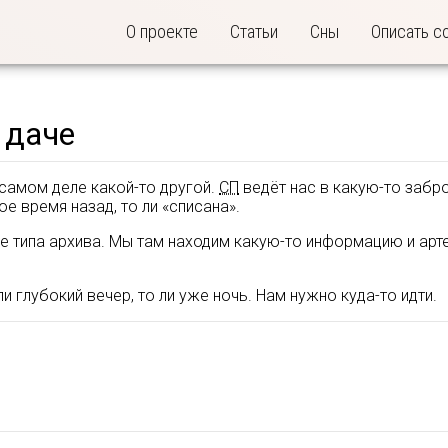
О проекте
Статьи
Сны
Описать с
 даче
 самом деле какой-то другой.
СП
ведёт нас в какую-то забро
е время назад, то ли «списана».
е типа архива. Мы там находим какую-то информацию и арте
ли глубокий вечер, то ли уже ночь. Нам нужно куда-то идти.