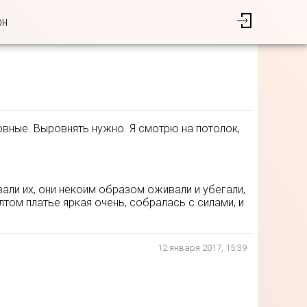
он
овные. Выровнять нужно. Я смотрю на потолок,
вали их, они некоим образом оживали и убегали,
том платье яркая очень, собралась с силами, и
12 января 2017, 15:39