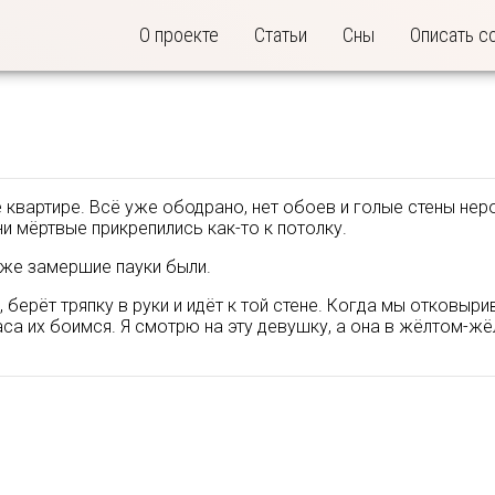
О проекте
Статьи
Сны
Описать с
 квартире. Всё уже ободрано, нет обоев и голые стены нер
ни мёртвые прикрепились как-то к потолку.
кже замершие пауки были.
берёт тряпку в руки и идёт к той стене. Когда мы отковыри
са их боимся. Я смотрю на эту девушку, а она в жёлтом-жёл