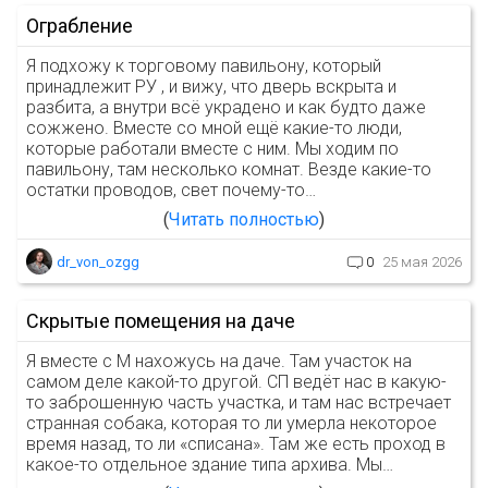
Ограбление
Я подхожу к торговому павильону, который
принадлежит РУ , и вижу, что дверь вскрыта и
разбита, а внутри всё украдено и как будто даже
сожжено. Вместе со мной ещё какие-то люди,
которые работали вместе с ним. Мы ходим по
павильону, там несколько комнат. Везде какие-то
остатки проводов, свет почему-то…
Читать полностью
dr_von_ozgg
0
25 мая 2026
Скрытые помещения на даче
Я вместе с М нахожусь на даче. Там участок на
самом деле какой-то другой. СП ведёт нас в какую-
то заброшенную часть участка, и там нас встречает
странная собака, которая то ли умерла некоторое
время назад, то ли «списана». Там же есть проход в
какое-то отдельное здание типа архива. Мы…