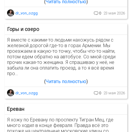
Читать полностью
dr_von_ozgg
0
23 мая 2026
Горы и озеро
Я вместе с какими-то людьми нахожусь рядом с
железной дорогой где-то в горах Армении. Мы
проезжаем в какую-то точку, чтобы что-то найти,
потом едем обратно на автобусе. Со мной среди
прочих какая-то женщина. Я спрашиваю у неё, не
забыла ли она оплатить проезд, а то я всё время
про…
Читать полностью
dr_von_ozgg
0
23 мая 2026
Ереван
Я хожу по Еревану по проспекту Тигран Мец, где
много ходил в конце февраля. Правда всё это
похоже на центральные московские улицы со