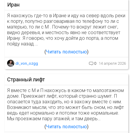
Иран
Я нахожусь где-то в Иране и иду на север вдоль реки
к порту, попутно разговаривая по телефону то ли с
матерью, то ли с М . Почему-то вокруг лежит снег,
видно деревья, и местность явно не соответствует
Ирану. Я говорю, что хочу дойти до порта, а потом
пойду назад.…
Читать полностью
dr_von_ozgg
0
14 апреля 2026
Странный лифт
Я вместе с М и П нахожусь в каком-то малоэтажном
доме. Приезжает лифт, который странно шумит. П
опасается туда заходить, но я захожу вместе с ним.
Возникают мысли, что это может быть сном, но лифт
ведь едет нормально и потолки тоже нормальные.
Мы проезжаем пару этажей, и там дверь…
Читать полностью