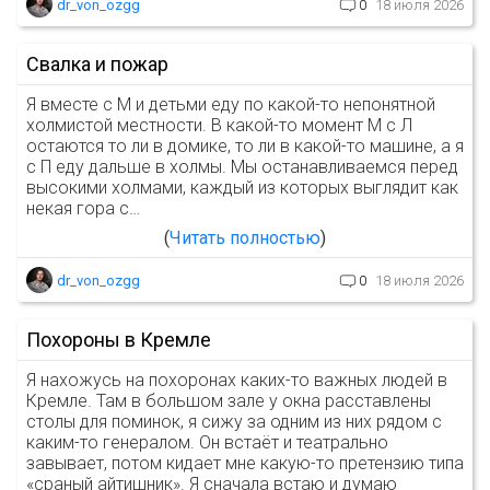
dr_von_ozgg
0
18 июля 2026
Свалка и пожар
Я вместе с М и детьми еду по какой-то непонятной
холмистой местности. В какой-то момент М с Л
остаются то ли в домике, то ли в какой-то машине, а я
с П еду дальше в холмы. Мы останавливаемся перед
высокими холмами, каждый из которых выглядит как
некая гора с…
Читать полностью
dr_von_ozgg
0
18 июля 2026
Похороны в Кремле
Я нахожусь на похоронах каких-то важных людей в
Кремле. Там в большом зале у окна расставлены
столы для поминок, я сижу за одним из них рядом с
каким-то генералом. Он встаёт и театрально
завывает, потом кидает мне какую-то претензию типа
«сраный айтишник». Я сначала встаю и думаю