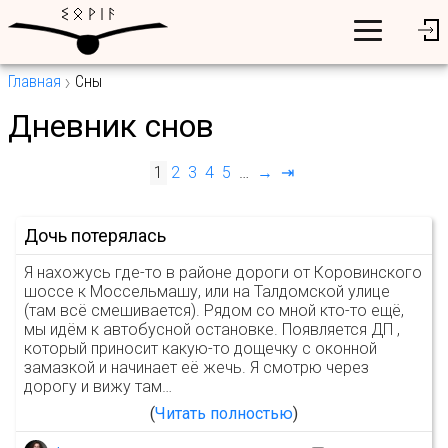
Главная
Сны
Дневник снов
1
2
3
4
5
…
→
⇥
Дочь потерялась
Я нахожусь где-то в районе дороги от Коровинского
шоссе к Моссельмашу, или на Талдомской улице
(там всё смешивается). Рядом со мной кто-то ещё,
мы идём к автобусной остановке. Появляется ДП ,
который приносит какую-то дощечку с оконной
замазкой и начинает её жечь. Я смотрю через
дорогу и вижу там…
Читать полностью