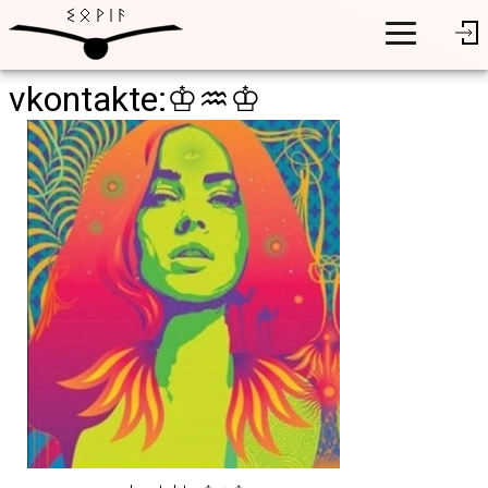
vkontakte:♔♒♔