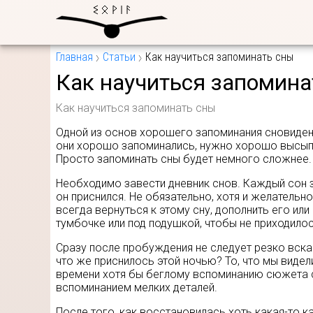
Главная
Статьи
Как научиться запоминать сны
Как научиться запомина
Как научиться запоминать сны
Одной из основ хорошего запоминания сновидений
они хорошо запоминались, нужно хорошо высыпат
Просто запоминать сны будет немного сложнее.
Необходимо завести дневник снов. Каждый сон з
он приснился. Не обязательно, хотя и желатель
всегда вернуться к этому сну, дополнить его ил
тумбочке или под подушкой, чтобы не приходило
Сразу после пробуждения не следует резко вска
что же приснилось этой ночью? То, что мы видел
времени хотя бы беглому вспоминанию сюжета с
вспоминанием мелких деталей.
После того, как восстановилась хоть какая-то ка