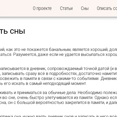
О проекте
Статьи
Сны
Описать с
ть сны
, как это не покажется банальным, является хороший, долг
ься. Разумеется, даже если не удается высыпаться хорош
аписывается в дневник, сопровождаемый точной датой (и вр
но, записывать сразу всё в подробностях, достаточно наме
и освежить в памяти в связи с какими-то событиями. Дневн
сь его искать в самый неподходящий момент.
кивать и приниматься за обычные дела. Необходимо полежа
и во сне, очень быстро улетучивается из памяти. Однако е
на, он с большой вероятностью закрепится в памяти, и да
ртинка сна, нужно взять дневник снов и записать в него вс