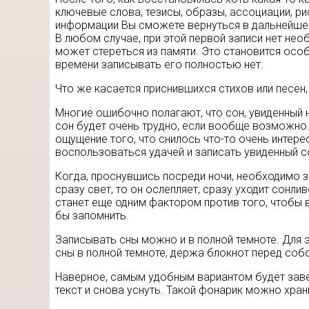
ключевые слова, тезисы, образы, ассоциации, ри
информации Вы сможете вернуться в дальнейшем
В любом случае, при этой первой записи нет не
может стереться из памяти. Это становится особ
времени записывать его полностью нет.
Что же касается приснившихся стихов или песен, 
Многие ошибочно полагают, что сон, увиденный н
сон будет очень трудно, если вообще возможно.
ощущение того, что снилось что-то очень интер
воспользоваться удачей и записать увиденный с
Когда, проснувшись посреди ночи, необходимо з
сразу свет, то он ослепляет, сразу уходит сонл
станет еще одним фактором против того, чтобы в
бы запомнить.
Записывать сны можно и в полной темноте. Для э
сны в полной темноте, держа блокнот перед собо
Наверное, самым удобным вариантом будет заве
текст и снова уснуть. Такой фонарик можно хран