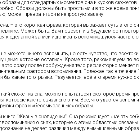
е образы для стандартных моментов сна и кусков сюжетов
дробно. Образы должны быть простыми и в то же время пон
ю, может превратиться в непростую задачу.
на, – это короткая фраза, которая выражает суть этого сна
евнике. Может быть, Вам повезет, и в будущем сон повтори
ся к сделанной записи и дописать вспомнившуюся часть сюж
 не можете ничего вспомнить, но есть чувство, что всё-таки
ощущения, которые остались. Кроме того, рекомендуем по в
часто сразу после пробуждения тело рефлекторно меняет п
олнительным фактором вспоминания. Полежав так в течение 
я бы какие-то отрывки. Разумеется, всё это время нужно ск
ткий сюжет из сна, можно попытаться некоторое время про
, которые как-то связаны с этим. Всё, что удастся вспомн
обрывки фраз и «бессмысленные» образы.
 книге "Жизнь в сновидении". Она рекомендует «начать себ
оспоминания о снах, которые с этими областями связаны. В
подсознание не делает различия между вымышленными обра