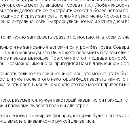
сунки, схемы мест (план дома, города и т.п.). Любая инфор
, чтобы дополнить её, выстроить сюжет в более четкой по
обходимости сразу записать полный и законченный сюжет с
енно актуально, если Вы проснулись ночью и хотите днем вс
то их нужно записывать сразу и полностью, ни в коем случа
очью и не записанный, вспомнится утром без труда. Соверш
 Обычно максимум, что Вы можете вспомнить в таком случа
есное и захватывающие. Поэтому не стоит поддаваться собл
он. Возможно, именно он пригодится Вам в дальнейшем бо
аписать только что приснившийся сон, это может стать бо
ивость и уже после этого некоторым будет заснуть намного 
ключать свет. В конечном счете это всё может привести и 
того, разумеется, нужен некоторый навык, но он приходит с
й и пальцами выверяя позиции для строк.
сти небольшой неяркий фонарик, который будет давать дос
ить вместе с дневником и ручкой для записи.