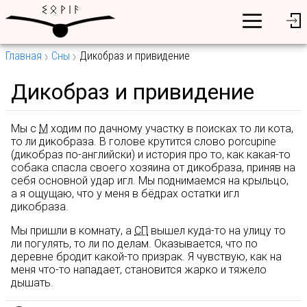
Главная
Сны
Дикобраз и привидение
Дикобраз и привидение
Мы с
М
ходим по дачному участку в поисках то ли кота,
то ли дикобраза. В голове крутится слово porcupine
(дикобраз по-английски) и история про то, как какая-то
собака спасла своего хозяина от дикобраза, приняв на
себя основной удар игл. Мы поднимаемся на крыльцо,
а я ощущаю, что у меня в бёдрах остатки игл
дикобраза.
Мы пришли в комнату, а
СП
вышел куда-то на улицу то
ли погулять, то ли по делам. Оказывается, что по
деревне бродит какой-то призрак. Я чувствую, как на
меня что-то нападает, становится жарко и тяжело
дышать.