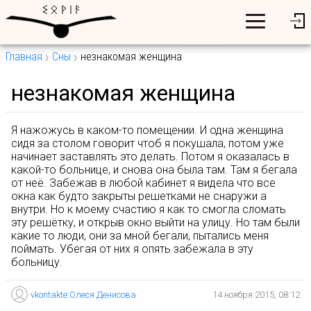
Главная
Сны
незнакомая женщина
незнакомая женщина
Я нажожусь в каком-то помещении. И одна женщина
сидя за столом говорит чтоб я покушала, потом уже
начинает заставлять это делать. Потом я оказалась в
какой-то больнице, и снова она была там. Там я бегала
от неё. Забежав в любой кабинет я видела что все
окна как будто закрыты решетками не снаружи а
внутри. Но к моему счастию я как то смогла сломать
эту решётку, и открыв окно выйти на улицу. Но там были
какие то люди, они за мной бегали, пытались меня
поймать. Убегая от них я опять забежала в эту
больницу.
vkontakte:Олеся Денисова
14 ноября 2015, 08:12