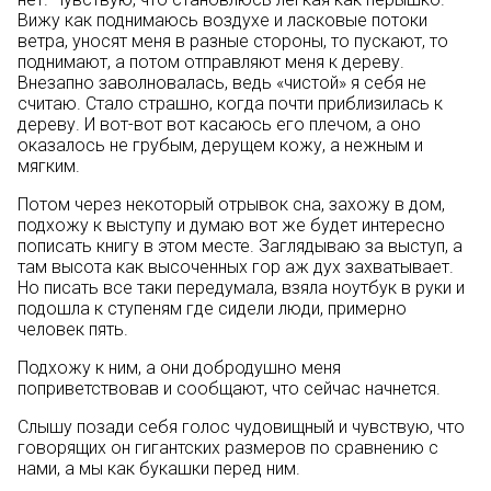
Вижу как поднимаюсь воздухе и ласковые потоки
ветра, уносят меня в разные стороны, то пускают, то
поднимают, а потом отправляют меня к дереву.
Внезапно заволновалась, ведь «чистой» я себя не
считаю. Стало страшно, когда почти приблизилась к
дереву. И вот-вот вот касаюсь его плечом, а оно
оказалось не грубым, дерущем кожу, а нежным и
мягким.
Потом через некоторый отрывок сна, захожу в дом,
подхожу к выступу и думаю вот же будет интересно
пописать книгу в этом месте. Заглядываю за выступ, а
там высота как высоченных гор аж дух захватывает.
Но писать все таки передумала, взяла ноутбук в руки и
подошла к ступеням где сидели люди, примерно
человек пять.
Подхожу к ним, а они добродушно меня
поприветствовав и сообщают, что сейчас начнется.
Слышу позади себя голос чудовищный и чувствую, что
говорящих он гигантских размеров по сравнению с
нами, а мы как букашки перед ним.