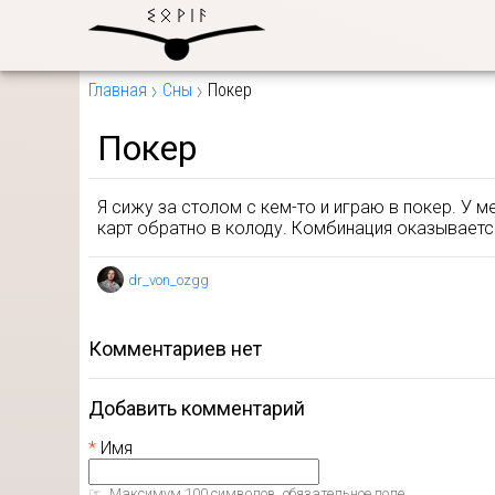
Главная
Сны
Покер
Покер
Я сижу за столом с кем-то и играю в покер. У м
карт обратно в колоду. Комбинация оказываетс
dr_von_ozgg
комментариев нет
Добавить комментарий
Имя
Максимум 100 символов, обязательное поле.