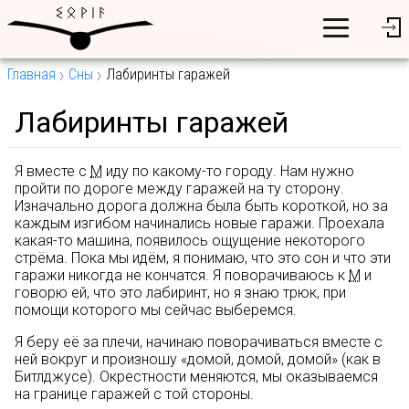
Главная
Сны
Лабиринты гаражей
Лабиринты гаражей
Я вместе с
М
иду по какому-то городу. Нам нужно
пройти по дороге между гаражей на ту сторону.
Изначально дорога должна была быть короткой, но за
каждым изгибом начинались новые гаражи. Проехала
какая-то машина, появилось ощущение некоторого
стрёма. Пока мы идём, я понимаю, что это сон и что эти
гаражи никогда не кончатся. Я поворачиваюсь к
М
и
говорю ей, что это лабиринт, но я знаю трюк, при
помощи которого мы сейчас выберемся.
Я беру её за плечи, начинаю поворачиваться вместе с
ней вокруг и произношу «домой, домой, домой» (как в
Битлджусе). Окрестности меняются, мы оказываемся
на границе гаражей с той стороны.