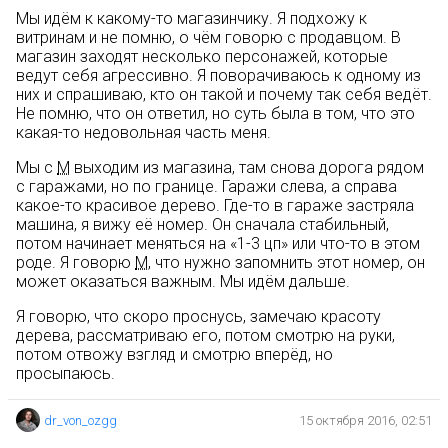
Мы идём к какому-то магазинчику. Я подхожу к
витринам и не помню, о чём говорю с продавцом. В
магазин заходят несколько персонажей, которые
ведут себя агрессивно. Я поворачиваюсь к одному из
них и спрашиваю, кто он такой и почему так себя ведёт.
Не помню, что он ответил, но суть была в том, что это
какая-то недовольная часть меня.
Мы с
М
выходим из магазина, там снова дорога рядом
с гаражами, но по границе. Гаражи слева, а справа
какое-то красивое дерево. Где-то в гараже застряла
машина, я вижу её номер. Он сначала стабильный,
потом начинает меняться на «1-3 цп» или что-то в этом
роде. Я говорю
М
, что нужно запомнить этот номер, он
может оказаться важным. Мы идём дальше.
Я говорю, что скоро проснусь, замечаю красоту
дерева, рассматриваю его, потом смотрю на руки,
потом отвожу взгляд и смотрю вперёд, но
просыпаюсь.
dr_von_ozgg
15 октября 2016, 02:51