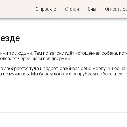
О проекте
Статьи
Сны
Описать с
оезде
ими-то людьми. Там по вагону идёт истощённая собака, кото
ролезает через щели под дверьми.
а забирается туда и падает, разбивая себе морду. У неё нач
та не мучилась. Мы берём лопату и разрубаем собаке шею, 