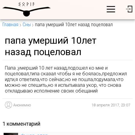
Главная
Сны
папа умерший 10лет назад поцеловал
папа умерший 10лет
назад поцеловал
Папа ,умерший 10 лет назад,подошел ко мне и
поцеловал,типа сказал чтобы я не боялась,предложил
идти,я ответила,что сейчас,но не пошла,подумала,что
можно не спешить,но я испытывала укор, что снова
откладываю исполнение своих обещаний
Анонимно
18 апреля 2017, 23:07
1 комментарий