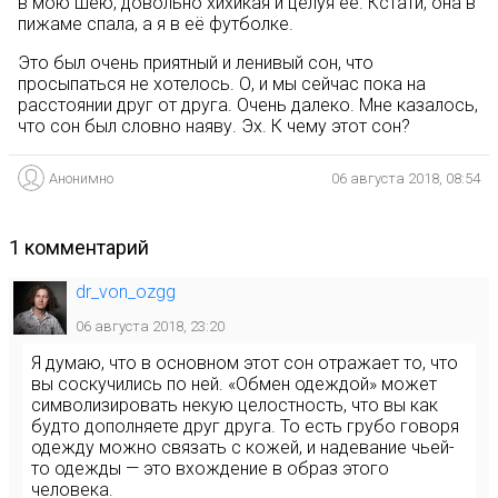
в мою шею, довольно хихикая и целуя её. Кстати, она в
пижаме спала, а я в её футболке.
Это был очень приятный и ленивый сон, что
просыпаться не хотелось. О, и мы сейчас пока на
расстоянии друг от друга. Очень далеко. Мне казалось,
что сон был словно наяву. Эх. К чему этот сон?
Анонимно
06 августа 2018, 08:54
1 комментарий
dr_von_ozgg
06 августа 2018, 23:20
Я думаю, что в основном этот сон отражает то, что
вы соскучились по ней. «Обмен одеждой» может
символизировать некую целостность, что вы как
будто дополняете друг друга. То есть грубо говоря
одежду можно связать с кожей, и надевание чьей-
то одежды — это вхождение в образ этого
человека.