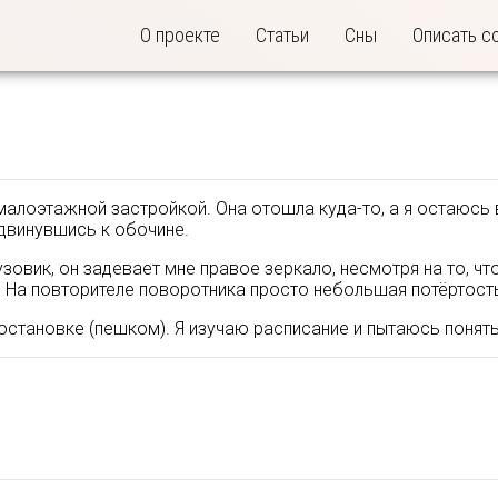
О проекте
Статьи
Сны
Описать с
малоэтажной застройкой. Она отошла куда-то, а я остаюсь 
двинувшись к обочине.
узовик, он задевает мне правое зеркало, несмотря на то, ч
На повторителе поворотника просто небольшая потёртост
становке (пешком). Я изучаю расписание и пытаюсь понять