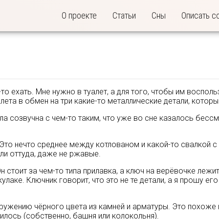
О проекте
Статьи
Сны
Описать с
-то ехать. Мне нужно в туалет, а для того, чтобы им воспол
лета в обмен на три какие-то металлические детали, которы
ла созвучна с чем-то таким, что уже во сне казалось бесс
 Это нечто среднее между котлованом и какой-то свалкой с
ли оттуда, даже не ржавые.
н стоит за чем-то типа прилавка, а ключ на верёвочке лежи
улаке. Ключник говорит, что это не те детали, а я прошу его
ружению чёрного цвета из камней и арматуры. Это похоже 
дилось (собственно, башня или колокольня).