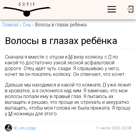
Главная
Сны
Волосы в глазах ребёнка
Волосы в глазах ребёнка
Сначала я вместе с отцом и
М
везу коляску с
П
по
какой-то достаточно узкой лесной асфальтовой
дороге. Отец идёт чуть сзади. Я спрашиваю у него,
хочет ли он покатить коляску. Он отвечает, что хочет.
Дальше мы находимся в какой-то комнате,
П
уже лежит
в кроватке, а я склонился над ним. Я замечаю, что мои
волосы попали ему в правый глаз. Я пытаюсь их
вытащить и решаю, что проще их отрезать и аккуратно
вытащить, чтобы моя голова не была прижата. Я прошу
у
М
ножницы для этого.
dr_von_ozgg
11 июля 2020, 02:08