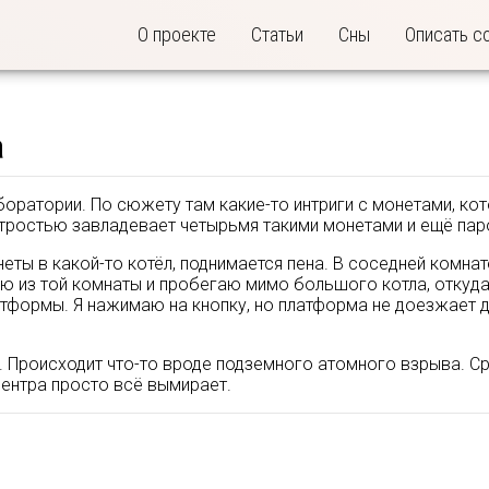
О проекте
Статьи
Сны
Описать с
а
боратории. По сюжету там какие-то интриги с монетами, к
 хитростью завладевает четырьмя такими монетами и ещё пар
неты в какой-то котёл, поднимается пена. В соседней комна
аю из той комнаты и пробегаю мимо большого котла, откуда
атформы. Я нажимаю на кнопку, но платформа не доезжает д
 Происходит что-то вроде подземного атомного взрыва. Ср
ентра просто всё вымирает.