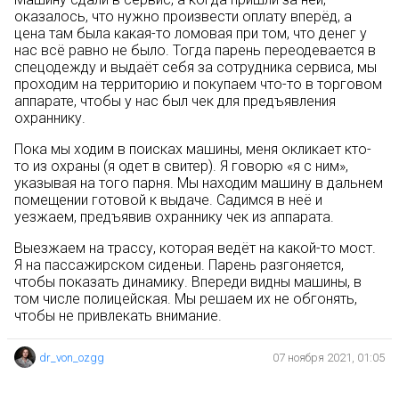
оказалось, что нужно произвести оплату вперёд, а
цена там была какая-то ломовая при том, что денег у
нас всё равно не было. Тогда парень переодевается в
спецодежду и выдаёт себя за сотрудника сервиса, мы
проходим на территорию и покупаем что-то в торговом
аппарате, чтобы у нас был чек для предъявления
охраннику.
Пока мы ходим в поисках машины, меня окликает кто-
то из охраны (я одет в свитер). Я говорю «я с ним»,
указывая на того парня. Мы находим машину в дальнем
помещении готовой к выдаче. Садимся в неё и
уезжаем, предъявив охраннику чек из аппарата.
Выезжаем на трассу, которая ведёт на какой-то мост.
Я на пассажирском сиденьи. Парень разгоняется,
чтобы показать динамику. Впереди видны машины, в
том числе полицейская. Мы решаем их не обгонять,
чтобы не привлекать внимание.
dr_von_ozgg
07 ноября 2021, 01:05