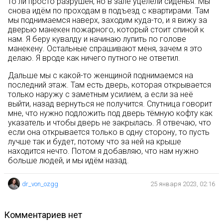
то ли просто разрушен, но в зале уцелели сиденья. Мы
снова идём по проходам в подъезд с квартирами. Там
мы поднимаемся наверх, заходим куда-то, и я вижу за
дверью манекен пожарного, который стоит спиной к
нам. Я беру кувалду и начинаю лупить по голове
манекену. Остальные спрашивают меня, зачем я это
делаю. Я вроде как ничего путного не ответил.
Дальше мы с какой-то женщиной поднимаемся на
последний этаж. Там есть дверь, которая открывается
только наружу с заметным усилием, а если за неё
выйти, назад вернуться не получится. Спутница говорит
мне, что нужно подложить под дверь тёмную кофту как
указатель и чтобы дверь не закрылась. Я отвечаю, что
если она открывается только в одну сторону, то пусть
лучше так и будет, потому что за ней на крыше
находится нечто. Потом я добавляю, что нам нужно
больше людей, и мы идём назад.
dr_von_ozgg
25 января 2023, 02:16
комментариев нет