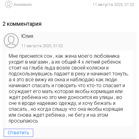
Анонимно
11 августа 2025, 01:52
2 комментария
Юлия
11 августа 2025, 01:52
Мне приснился сон , как жена моего любовника
уходит в магазин , а их общий 4 х летний ребёнок
стоит на глыбе льда возле своей коляски и
подскользнувшись падает в реку и начинает тонуть,
а я это всё вижу из окна и наблюдаю как люди
начинают спасать и говорить что кто-то спасает и
осуждает его мать которая якобы кормящая или
ждёт ребёнка но это мне доносится из улицы , во
сне я вроде надеваю одежду, и хочу бежать и
спасать , но когда слышу что она якобы корящая
или снова ждёт ребёнка , не бегу и на этом
просыпаюсь
Ответить