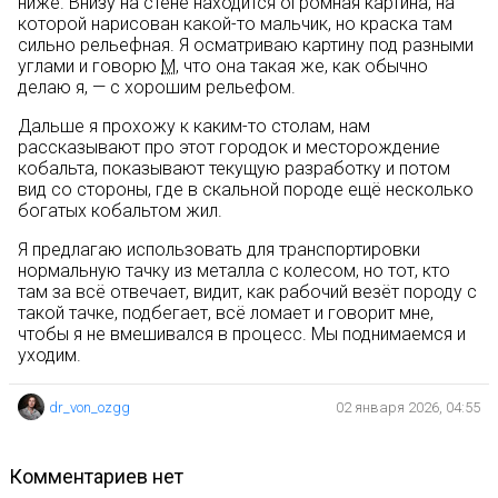
ниже. Внизу на стене находится огромная картина, на
которой нарисован какой-то мальчик, но краска там
сильно рельефная. Я осматриваю картину под разными
углами и говорю
М
, что она такая же, как обычно
делаю я, — с хорошим рельефом.
Дальше я прохожу к каким-то столам, нам
рассказывают про этот городок и месторождение
кобальта, показывают текущую разработку и потом
вид со стороны, где в скальной породе ещё несколько
богатых кобальтом жил.
Я предлагаю использовать для транспортировки
нормальную тачку из металла с колесом, но тот, кто
там за всё отвечает, видит, как рабочий везёт породу с
такой тачке, подбегает, всё ломает и говорит мне,
чтобы я не вмешивался в процесс. Мы поднимаемся и
уходим.
dr_von_ozgg
02 января 2026, 04:55
комментариев нет