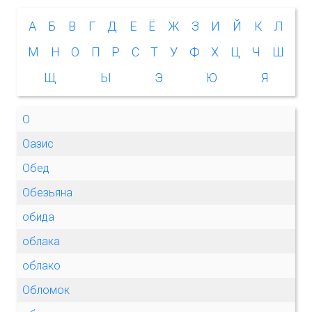
А
Б
В
Г
Д
Е
Ё
Ж
З
И
Й
К
Л
М
Н
О
П
Р
С
Т
У
Ф
Х
Ц
Ч
Ш
Щ
Ы
Э
Ю
Я
О
Оазис
Обед
Обезьяна
обида
облака
облако
Обломок