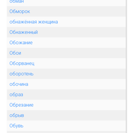
обман
Обморок
обнажённая женщина
Обнаженный
Обожание
Обои
Оборванец
оборотень
обочина
образ
Обрезание
обрыв
Обувь