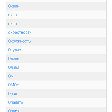
Океан
окна
окно
окрестности
Окружность
Окулист
Олень
Олива
Ом
ОМОН
Опал
Опалять
Опера